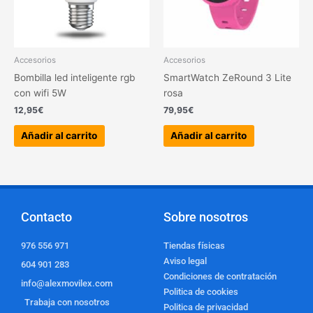
Accesorios
Accesorios
Bombilla led inteligente rgb
SmartWatch ZeRound 3 Lite
con wifi 5W
rosa
12,95
€
79,95
€
Añadir al carrito
Añadir al carrito
Contacto
Sobre nosotros
976 556 971
Tiendas físicas
Aviso legal
604 901 283
Condiciones de contratación
info@alexmovilex.com
Politica de cookies
Trabaja con nosotros
Politica de privacidad