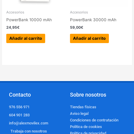
Accesorios
Accesorios
PowerBank 10000 mAh
PowerBank 30000 mAh
24,95
€
59,00
€
Añadir al carrito
Añadir al carrito
Contacto
Sobre nosotros
976 556 971
Tiendas físicas
Aviso legal
604 901 283
Condiciones de contratación
info@alexmovilex.com
Politica de cookies
Trabaja con nosotros
Politica de privacidad