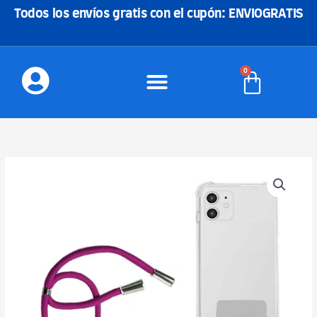
Ir
Todos los envíos gratis con el cupón: ENVIOGRATIS
al
contenido
0
Carrito
Cuerda
móvil
Fucsia
cantidad