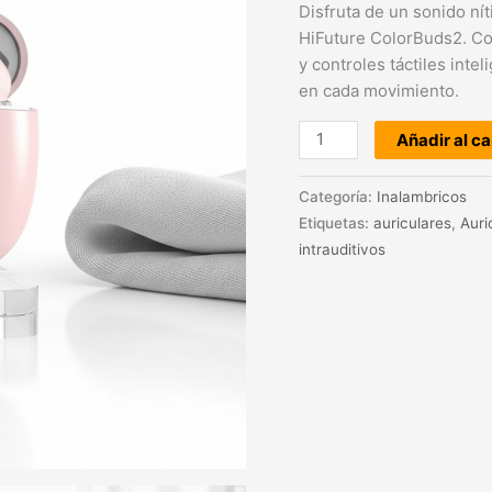
Disfruta de un sonido ní
HiFuture ColorBuds2. Con
y controles táctiles intel
en cada movimiento.
Añadir al ca
Categoría:
Inalambricos
Etiquetas:
auriculares
,
Auri
intrauditivos