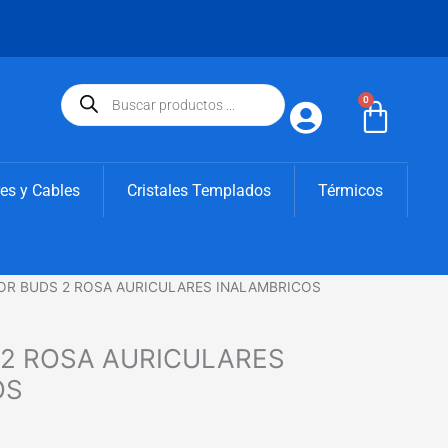
Búsqueda
de
0
Carri
productos
es y Cables
Cristales Templados
Térmicos
OR BUDS 2 ROSA AURICULARES INALAMBRICOS
2 ROSA AURICULARES
OS