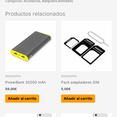
Categorías:
Accesorios
,
Bolígrafos Animados
Productos relacionados
Accesorios
Accesorios
PowerBank 30000 mAh
Pack adaptadores SIM
59,00
€
5,00
€
Añadir al carrito
Añadir al carrito