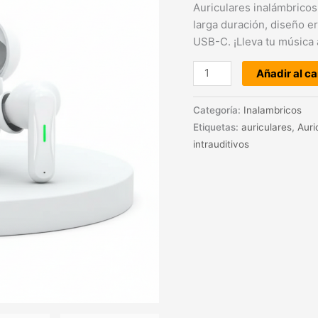
Auriculares inalámbrico
larga duración, diseño e
USB-C. ¡Lleva tu música 
Añadir al ca
Categoría:
Inalambricos
Etiquetas:
auriculares
,
Auri
intrauditivos