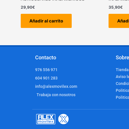
29,90
€
35,90
€
Añadir al carrito
Añadi
Contacto
Sobre
976 556 971
Tiendas
Aviso l
604 901 283
Condic
info@alexmovilex.com
Politic
Trabaja con nosotros
Politic