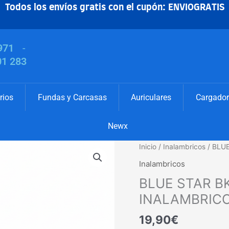
Todos los envíos gratis con el cupón: ENVIOGRATIS
971
-
01 283
rios
Fundas y Carcasas
Auriculares
Cargador
Newx
BLUE
Inicio
/
Inalambricos
/ BLU
STAR
Inalambricos
BK44
BLUE STAR B
BL
AURICULARES
INALAMBRIC
INALAMBRICOS
19,90
€
cantidad