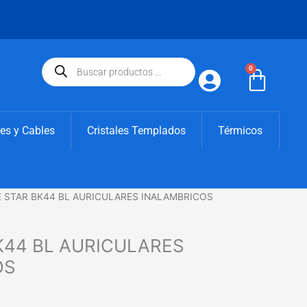
Búsqueda
de
0
Carri
productos
es y Cables
Cristales Templados
Térmicos
E STAR BK44 BL AURICULARES INALAMBRICOS
K44 BL AURICULARES
OS