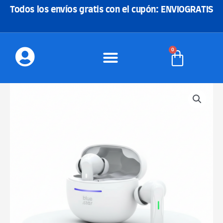
Ir
Todos los envíos gratis con el cupón: ENVIOGRATIS
al
contenido
0
Carrito
BLUE
STAR
BK44
BL
AURICULARES
INALAMBRICOS
cantidad