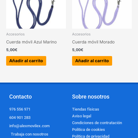
Accesorios
Accesorios
Cuerda móvil Azul Marino
Cuerda móvil Morado
5,00
€
5,00
€
Añadir al carrito
Añadir al carrito
Contacto
Sobre nosotros
976 556 971
Tiendas físicas
Aviso legal
604 901 283
Condiciones de contratación
info@alexmovilex.com
Politica de cookies
Trabaja con nosotros
Politica de privacidad