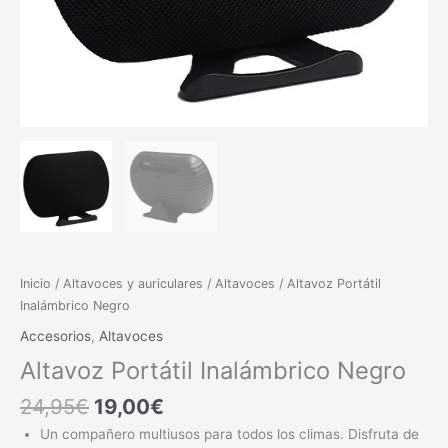
Inicio
/
Altavoces y auriculares
/
Altavoces
/ Altavoz Portátil
Inalámbrico Negro
Accesorios
,
Altavoces
Altavoz Portátil Inalámbrico Negro
24,95
€
19,00
€
Un compañero multiusos para todos los climas. Disfruta de