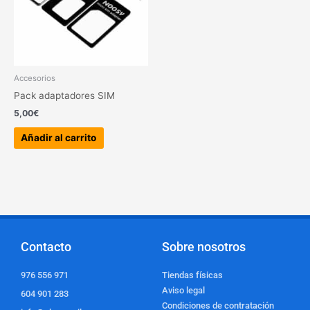
Accesorios
Pack adaptadores SIM
5,00
€
Añadir al carrito
Contacto
Sobre nosotros
976 556 971
Tiendas físicas
Aviso legal
604 901 283
Condiciones de contratación