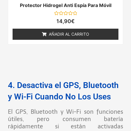
Protector Hidrogel Anti Espía Para Móvil
Valorado
14,90
€
con
0
de
AÑADIR AL CARRITO
5
4. Desactiva el GPS, Bluetooth
y Wi-Fi Cuando No Los Uses
El GPS, Bluetooth y Wi-Fi son funciones
útiles, pero consumen batería
rápidamente si están activadas