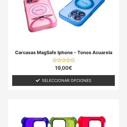
se
pueden
elegir
en
la
página
de
producto
Carcasas MagSafe Iphone - Tonos Acuarela
Valorado
19,00
€
con
0
de
SELECCIONAR OPCIONES
5
Este
producto
tiene
múltiples