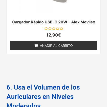
Cargador Rápido USB-C 20W - Alex Movilex
Valorado
12,90
€
con
0
de
AÑADIR AL CARRITO
5
6. Usa el Volumen de los
Auriculares en Niveles
Moderados