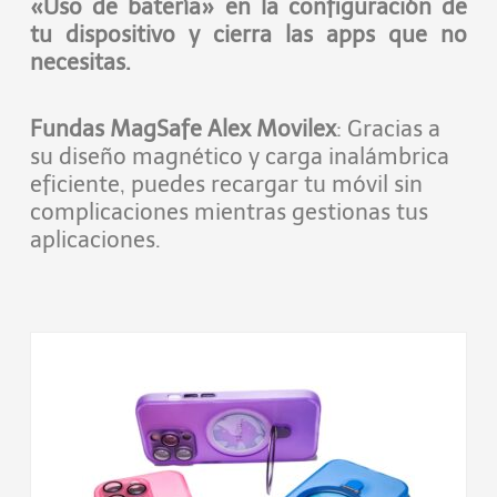
«Uso de batería» en la configuración de
tu dispositivo y cierra las apps que no
necesitas.
Fundas MagSafe Alex Movilex
: Gracias a
su diseño magnético y carga inalámbrica
eficiente, puedes recargar tu móvil sin
complicaciones mientras gestionas tus
aplicaciones.
Este
producto
tiene
múltiples
variantes.
Las
opciones