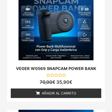
era:
es:
70,00€.
35,90€.
VEGER W0569 SNAPCAM POWER BANK
Valorado
70,00
€
35,90
€
con
0
de
AÑADIR AL CARRITO
5