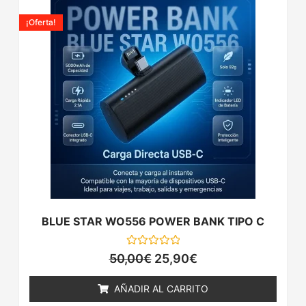
El
El
precio
precio
¡Oferta!
original
actual
era:
es:
50,00€.
25,90€.
BLUE STAR WO556 POWER BANK TIPO C
Valorado
50,00
€
25,90
€
con
0
de
AÑADIR AL CARRITO
5