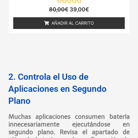
Valorado
80,00
€
39,00
€
con
0
de
AÑADIR AL CARRITO
5
2. Controla el Uso de
Aplicaciones en Segundo
Plano
Muchas aplicaciones consumen batería
innecesariamente ejecutándose en
segundo plano. Revisa el apartado de