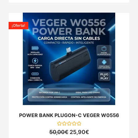
El
El
precio
precio
¡Oferta!
original
actual
era:
es:
50,00€.
25,90€.
POWER BANK PLUGON-C VEGER W0556
Valorado
50,00
€
25,90
€
con