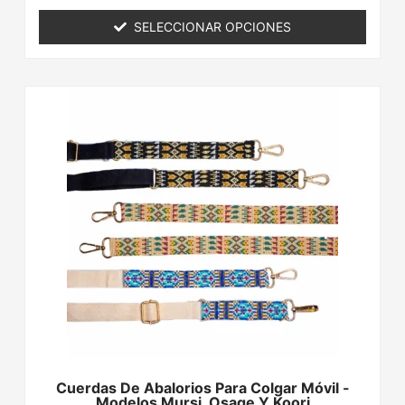
SELECCIONAR OPCIONES
Este
producto
tiene
múltiples
variantes.
Las
opciones
se
pueden
elegir
en
la
página
de
producto
Cuerdas De Abalorios Para Colgar Móvil -
Modelos Mursi, Osage Y Koori