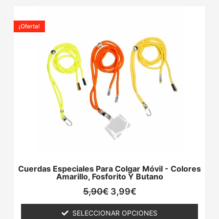
El
El
Este
precio
precio
producto
¡Oferta!
original
actual
tiene
era:
es:
múltiples
5,90€.
3,99€.
variantes.
Las
opciones
se
pueden
elegir
en
la
página
de
producto
Cuerdas Especiales Para Colgar Móvil - Colores
Amarillo, Fosforito Y Butano
5,90
€
3,99
€
SELECCIONAR OPCIONES