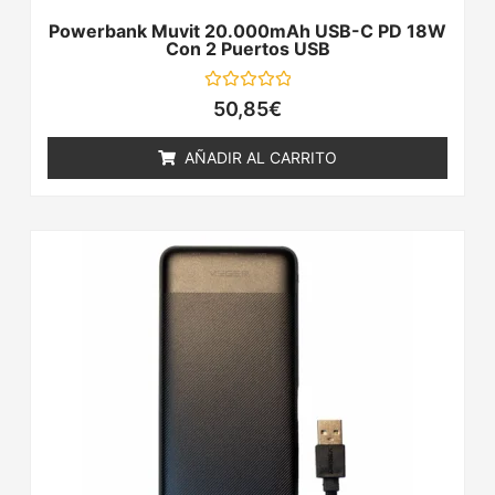
Powerbank Muvit 20.000mAh USB-C PD 18W
Con 2 Puertos USB
Valorado
50,85
€
con
0
de
AÑADIR AL CARRITO
5