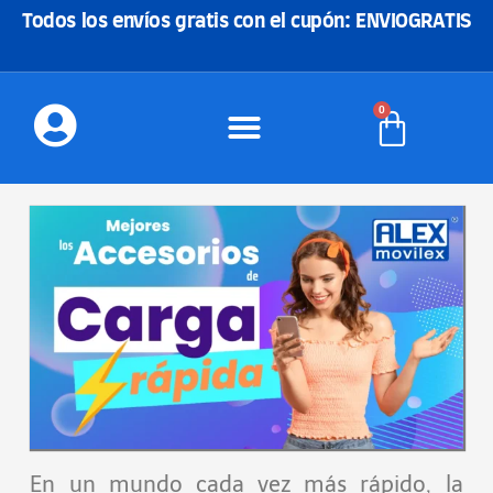
Ir
Todos los envíos gratis con el cupón: ENVIOGRATIS
al
contenido
0
Carrito
En un mundo cada vez más rápido, la