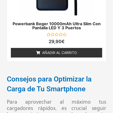
Powerbank Beger 10000mAh Ultra Slim Con
Pantalla LED Y 3 Puertos
Valorado
29,90
€
con
0
de
AÑADIR AL CARRITO
5
Consejos para Optimizar la
Carga de Tu Smartphone
Para aprovechar al máximo tus
cargadores rápidos, es crucial seguir