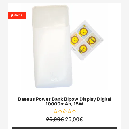
El
El
precio
precio
¡Oferta!
¡Oferta!
original
actual
era:
es:
29,00€.
25,00€.
Baseus Power Bank Bipow Display Digital
10000mAh, 15W
Valorado
29,00
€
25,00
€
con
0