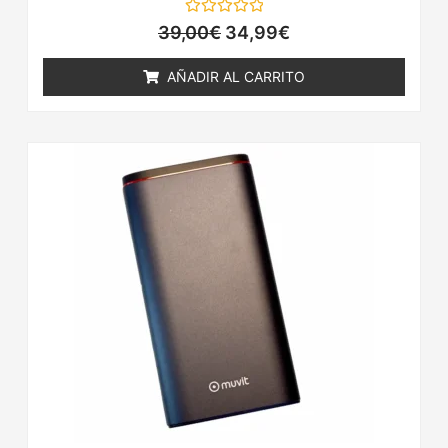
Valorado
39,00
€
34,99
€
con
0
de
AÑADIR AL CARRITO
5