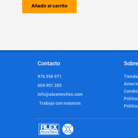
Añadir al carrito
Contacto
Sobre
976 556 971
Tiendas
Aviso l
604 901 283
Condic
info@alexmovilex.com
Politic
Trabaja con nosotros
Politic