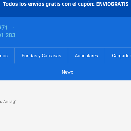
Todos los envíos gratis con el cupón: ENVIOGRATIS
971
-
01 283
rios
Fundas y Carcasas
Auriculares
Cargador
Newx
s AirTag”