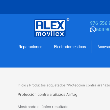
Ir
al
contenido
976 556 
604 9
Reparaciones
Electrodomesticos
Acceso
Inicio
/ Productos etiquetados “Protección contra arañazo
Protección contra arañazos AirTag
Mostrando el único resultado