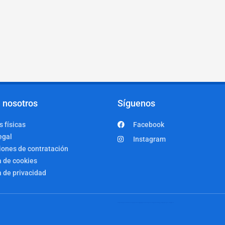
 nosotros
Síguenos
 físicas
Facebook
egal
Instagram
iones de contratación
a de cookies
a de privacidad
Garvira & Partners te provee de Web, Redes Sociales, Diseño Gráfico, Software IA, Tienda Online en Zaragoza con el mejor servicio calidad-precio. Visita garvira.com y descubre la diferencia