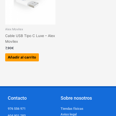
Alex Movilex
Cable USB Tipo C Luxe – Alex
Movilex
7,90
€
Añadir al carrito
Contacto
Sobre nosotros
976 556 971
Tiendas físicas
Aviso legal
604 901 283